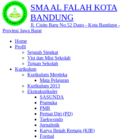
SMA AL FALAH KOTA
BANDUNG
Jl. Cisitu Baru No.52 Dago - Kota Bandung -
Provinsi Jawa Barat
Home
Profil
Sejarah Singkat
Visi dan Misi Sekolah
Tujuan Sekolah
Kurikulum
Kurikulum Merdeka
Mata Pelajaran
Kurikulum 2013
Ekstrakurikuler
SASUNDA
Pramuka
PMR
Perisai Diri (PD)
Taekwondo
Jurnalistik
Karya Ilmiah Remaja (KIR)
Footsal