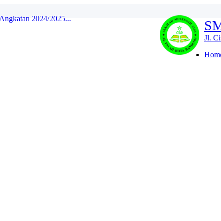
SM
kan...
...
Jl. C
swa: Lebih dari Sekada...
UNG MENJADI JUARA 3 DALAM KEJUAR...
Hom
K) Tahun 2018...
Kota Bandung Lolos PTN ...
 Angkatan 2024/2025...