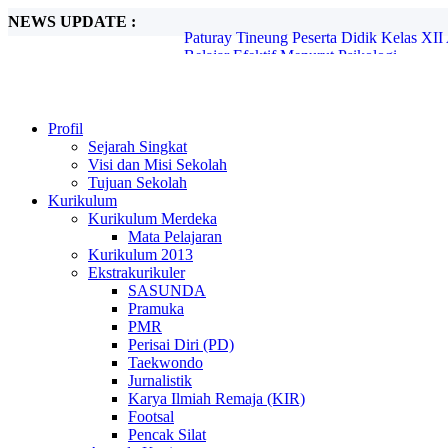
NEWS UPDATE :
Belajar Efektif Menurut Psikologi...
E-Learning dan Manfaatnya Pada Pendidi
Penanggulangan Bullying, Begini Caranya
Peran Guru dalam Membentuk Karakter Si
SISWA SMA AL FALAH KOTA BAND
Ujian Nasional Berbasis Komputer (UNB
Profil
Bangga! 7 Siswa Terbaik SMA Al Falah 
Sejarah Singkat
Paturay Tineung Peserta Didik Kelas XII
Visi dan Misi Sekolah
Tujuan Sekolah
Kurikulum
Kurikulum Merdeka
Mata Pelajaran
Kurikulum 2013
Ekstrakurikuler
SASUNDA
Pramuka
PMR
Perisai Diri (PD)
Taekwondo
Jurnalistik
Karya Ilmiah Remaja (KIR)
Footsal
Pencak Silat