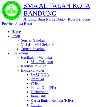
SMA AL FALAH KOTA
BANDUNG
Jl. Cisitu Baru No.52 Dago - Kota Bandung -
Provinsi Jawa Barat
Home
Profil
Sejarah Singkat
Visi dan Misi Sekolah
Tujuan Sekolah
Kurikulum
Kurikulum Merdeka
Mata Pelajaran
Kurikulum 2013
Ekstrakurikuler
SASUNDA
Pramuka
PMR
Perisai Diri (PD)
Taekwondo
Jurnalistik
Karya Ilmiah Remaja (KIR)
Footsal