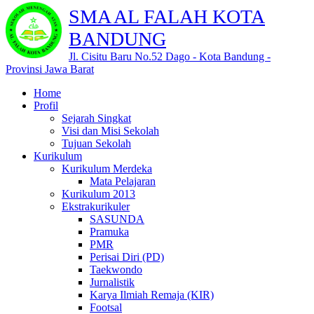
SMA AL FALAH KOTA
BANDUNG
Jl. Cisitu Baru No.52 Dago - Kota Bandung -
Provinsi Jawa Barat
Home
Profil
Sejarah Singkat
Visi dan Misi Sekolah
Tujuan Sekolah
Kurikulum
Kurikulum Merdeka
Mata Pelajaran
Kurikulum 2013
Ekstrakurikuler
SASUNDA
Pramuka
PMR
Perisai Diri (PD)
Taekwondo
Jurnalistik
Karya Ilmiah Remaja (KIR)
Footsal