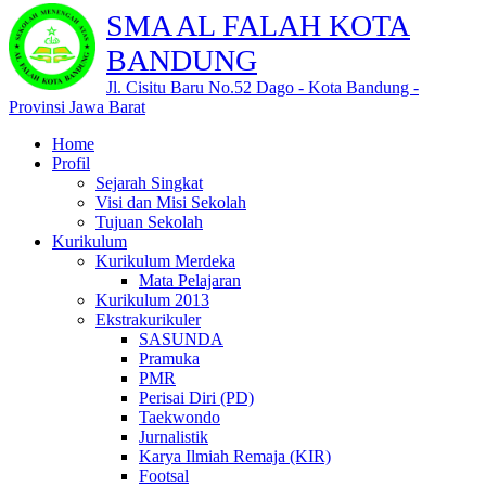
SMA AL FALAH KOTA
BANDUNG
Jl. Cisitu Baru No.52 Dago - Kota Bandung -
Provinsi Jawa Barat
Home
Profil
Sejarah Singkat
Visi dan Misi Sekolah
Tujuan Sekolah
Kurikulum
Kurikulum Merdeka
Mata Pelajaran
Kurikulum 2013
Ekstrakurikuler
SASUNDA
Pramuka
PMR
Perisai Diri (PD)
Taekwondo
Jurnalistik
Karya Ilmiah Remaja (KIR)
Footsal