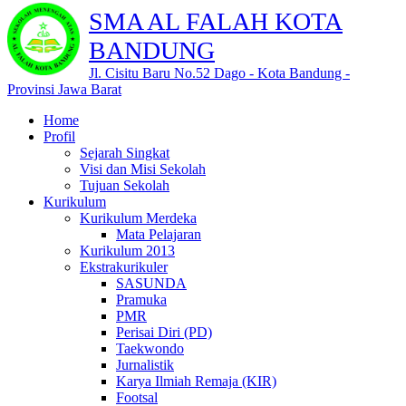
SMA AL FALAH KOTA
BANDUNG
Jl. Cisitu Baru No.52 Dago - Kota Bandung -
Provinsi Jawa Barat
Home
Profil
Sejarah Singkat
Visi dan Misi Sekolah
Tujuan Sekolah
Kurikulum
Kurikulum Merdeka
Mata Pelajaran
Kurikulum 2013
Ekstrakurikuler
SASUNDA
Pramuka
PMR
Perisai Diri (PD)
Taekwondo
Jurnalistik
Karya Ilmiah Remaja (KIR)
Footsal