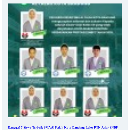
Bangga! 7 Siswa Terbaik SMA Al Falah Kota Bandung Lolos PTN Jalur SNBP