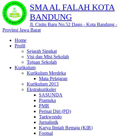
SMA AL FALAH KOTA
BANDUNG
Jl. Cisitu Baru No.52 Dago - Kota Bandung -
Provinsi Jawa Barat
Home
Profil
Sejarah Singkat
Visi dan Misi Sekolah
Tujuan Sekolah
Kurikulum
Kurikulum Merdeka
Mata Pelajaran
Kurikulum 2013
Ekstrakurikuler
SASUNDA
Pramuka
PMR
Perisai Diri (PD)
Taekwondo
Jurnalistik
Karya Ilmiah Remaja (KIR)
Footsal