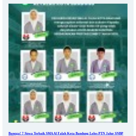
Bangga! 7 Siswa Terbaik SMA Al Falah Kota Bandung Lolos PTN Jalur SNBP