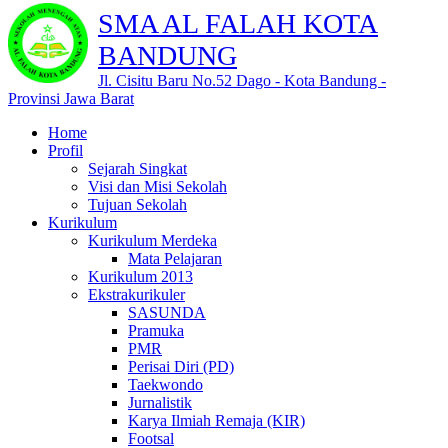
SMA AL FALAH KOTA
BANDUNG
Jl. Cisitu Baru No.52 Dago - Kota Bandung -
Provinsi Jawa Barat
Home
Profil
Sejarah Singkat
Visi dan Misi Sekolah
Tujuan Sekolah
Kurikulum
Kurikulum Merdeka
Mata Pelajaran
Kurikulum 2013
Ekstrakurikuler
SASUNDA
Pramuka
PMR
Perisai Diri (PD)
Taekwondo
Jurnalistik
Karya Ilmiah Remaja (KIR)
Footsal